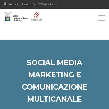
Via Luigi Soderini 24, 20146 Milano
Open toolbar
Togg
navi
SOCIAL MEDIA
MARKETING E
COMUNICAZIONE
MULTICANALE